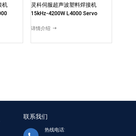
接机
灵科伺服超声波塑料焊接机
000
15kHz-4200W L4000 Servo
详情介绍
联系我们
接
热线电话: