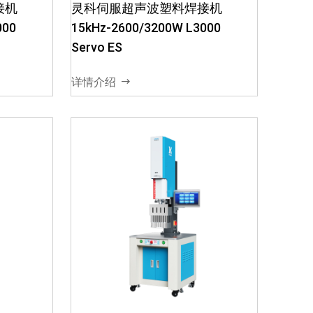
接机
灵科伺服超声波塑料焊接机
1. 集成多种焊接控制技术 2. 立
 2. 立
000
15kHz-2600/3200W L3000
柱、发振筒均采用高强度滑轨
度滑轨
Servo ES
连接设计 3. 确保焊接强度，下
强度，下
压回升高机械强度和高精密度
精密度
详情介绍
4. 数位化控制压力触感检测...