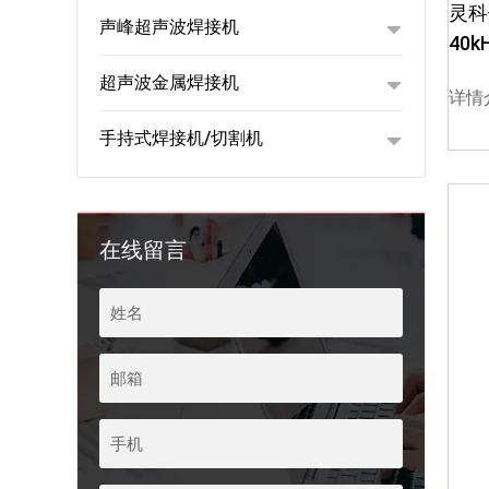
灵科
声峰超声波焊接机
40k
超声波金属焊接机
详情
手持式焊接机/切割机
在线留言
3