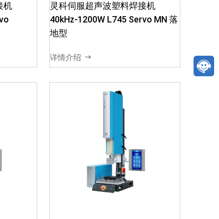
接机
灵科伺服超声波塑料焊接机
 2. 高
1. 集成多种焊接控制技术 2. 高
vo
40kHz-1200W L745 Servo MN 落
接直线
刚性立柱结构，刚性连接直线
地型
连接强
组，保证机头和立柱的连接强
度和精密度 3. 时间精度
详情介绍
 ...
0.01s，焊接精密度0.01mm ...
接机
灵科伺服超声波塑料焊接机
rvo
35kHz-1200W L745 Servo
MN 落地型