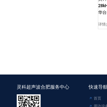
28k
华台
详情
灵科超声波合肥服务中心
快速导
首页
周边设