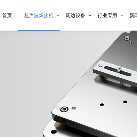
首页
超声波焊接机
周边设备
行业应用
新
灵科伺服超声波塑料焊接机
灵科伺服超声波塑料焊
0kHz-1200W L745 Servo
35kHz-1200W L745 Se