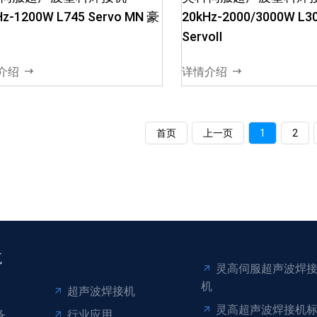
Hz-1200W L745 Servo MN 豪
20kHz-2000/3000W L3
ServoⅡ
介绍
详情介绍
首页
上一页
1
2
航
灵高伺服超声波焊
机
超声波焊接机
灵高超声波焊接机
备
行业应用