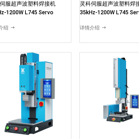
伺服超声波塑料焊接机
灵科伺服超声波塑料焊
1. 集成多种焊接控制技术
1. 集成多种焊接控制技术 2. 高
Hz-1200W L745 Servo
35kHz-1200W L745 Ser
刚性立柱结构，刚性连
刚性立柱结构，刚性连接直线
组，保证机头和立柱的
组，保证机头和立柱的连接强
介绍
详情介绍
度和精密度 3. 时间精度
度和精密度 3. 时间精度0.01s
0.01s，焊接精密度0.01mm
4. 伺服行程控制系统，...
灵科伺服超声波塑料焊接机
灵科伺服超声波塑料焊
5kHz-1200W L745 Servo
28kHz-1200W L745 Se
MN
MN