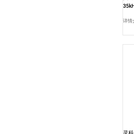
35k
详情
灵科