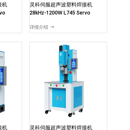
 2. 高
1. 集成多种焊接控制技术 2. 高
接机
灵科伺服超声波塑料焊接机
接直线
刚性立柱结构，刚性连接直线
vo
28kHz-1200W L745 Servo
连接强
组，保证机头和立柱的连接强
.01s
度和精密度 3. 时间精度0.01s
详情介绍
.
4. 伺服行程控制系统，...
接机
灵科伺服超声波塑料焊接机
3000
15kHz-3000/4000W L3000
ServoⅡ
接机
灵科伺服超声波塑料焊接机