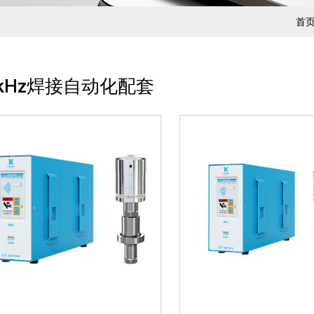
01、电箱出力大，发波稳定，
01、电箱出力大，发
可长时间工作02、电箱模块化
可长时间工作02、电
首
电路设计，减少超声电信号干
电路设计，减少超声电
扰，确保超声波输出稳定03、
扰，确保超声波输出稳
智能软件调频，保障电箱与换
智能软件调频，保障电
8kHz焊接自动化配套
能器谐振频率04、电...
能器谐振频率04、电...