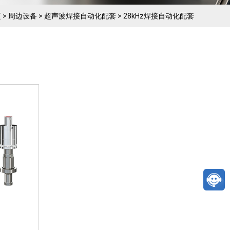
波稳定，
箱模块化
页
>
周边设备
>
超声波焊接自动化配套
>
28kHz焊接自动化配套
信号干
定03、
箱与换