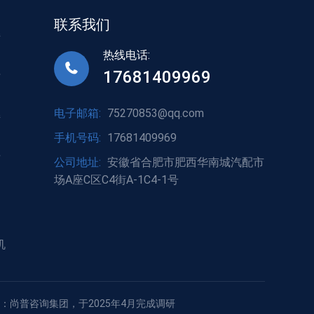
联系我们
接
热线电话:
17681409969
标
电子邮箱:
75270853@qq.com
接
手机号码:
17681409969
标
公司地址:
安徽省合肥市肥西华南城汽配市
场A座C区C4街A-1C4-1号
机
：尚普咨询集团，于2025年4月完成调研