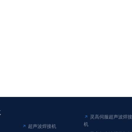
航
灵高伺服超声波焊
机
超声波焊接机