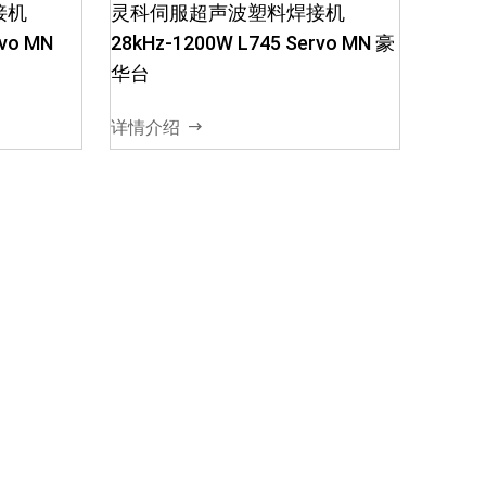
接机
灵科伺服超声波塑料焊接机
rvo MN
28kHz-1200W L745 Servo MN 豪
华台
详情介绍