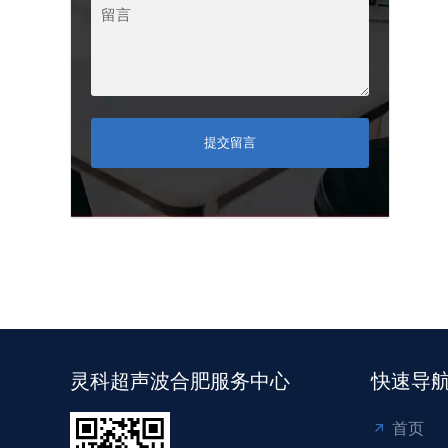
提交留言
灵科超声波合肥服务中心
快速导
首页