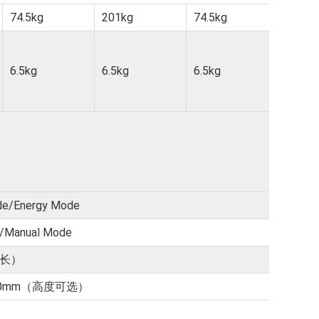
74.5kg
201kg
74.5kg
74.5kg
6.5kg
6.5kg
6.5kg
6.5kg
Energy Mode
anual Mode
（⻓）
 00mm（⾼度可选）