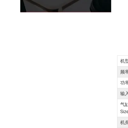
机型
频率
功率
输⼊
⽓缸
Si
机⾝