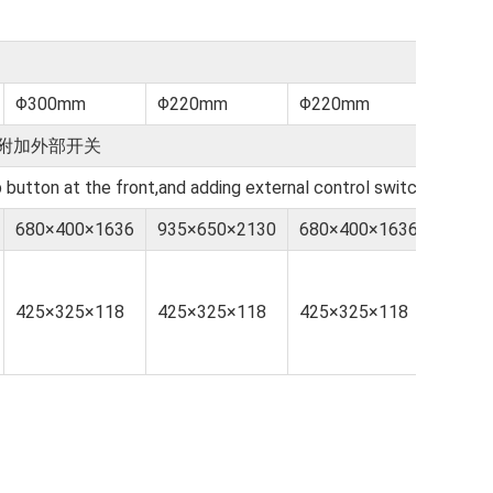
Φ300mm
Φ220mm
Φ220mm
Φ300
附加外部开关
utton at the front,and adding external control switch support
680×400×1636
935×650×2130
680×400×1636
680×4
425×325×118
425×325×118
425×325×118
425×3