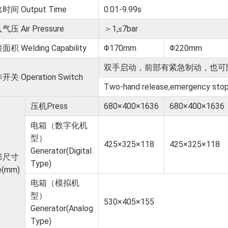
时间 Output Time
0.01-9.99s
压 Air Pressure
＞1,≤7bar
积 Welding Capability
Φ170mm
Φ220mm
双⼿启动，前部有紧急制动，也可
开关 Operation Switch
Two-hand release,emergency stop b
压机Press
680×400×1636
680×400×1636
电箱（数字化机
型）
425×325×118
425×325×118
Generator(Digital
形尺⼨
Type)
e(mm)
电箱（模拟机
型）
530×405×155
Generator(Analog
Type)