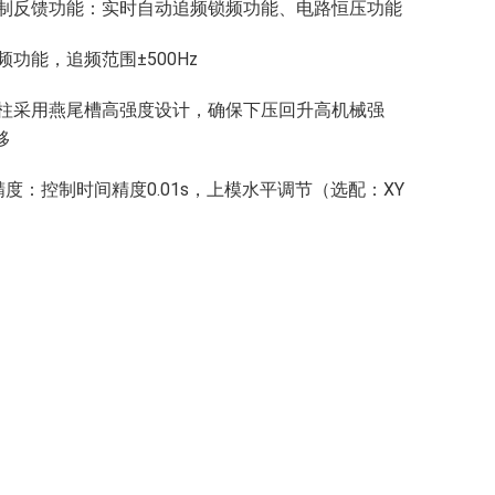
智能控制反馈功能：实时自动追频锁频功能、电路恒压功能
动追频功能，追频范围±500Hz
压机立柱采用燕尾槽高强度设计，确保下压回升高机械强
移
控制精度：控制时间精度0.01s，上模水平调节（选配：XY