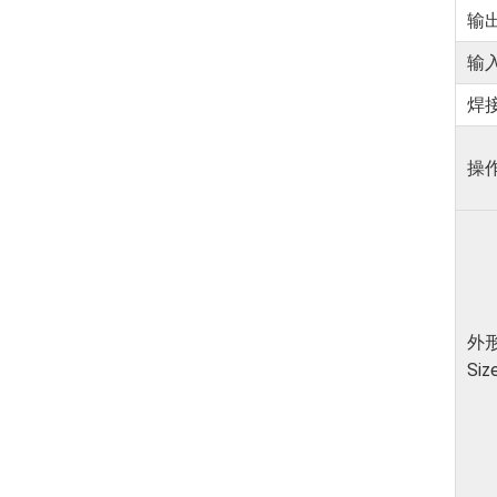
输出
输⼊⽓
焊接⾯
操作
外
Siz