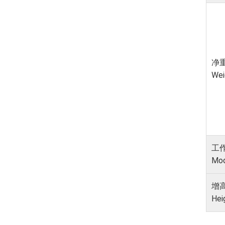
净
Wei
⼯
Mo
增
Hei