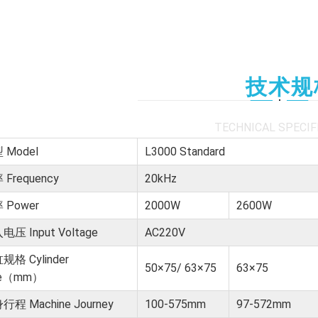
技术规
TECHNICAL SPECIF
 Model
L3000 Standard
 Frequency
20kHz
 Power
2000W
2600W
电压 Input Voltage
AC220V
规格 Cylinder
50×75/ 63×75
63×75
ze（mm）
⾏程 Machine Journey
100-575mm
97-572mm