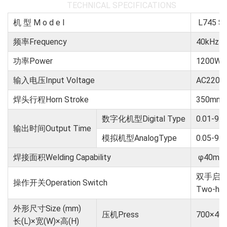
TECHNICAL SPECIFICATIONS
机 型 M o d e l
L745 S
频率Frequency
40kHz
功率Power
1200W
输入电压Input Voltage
AC220V
焊头行程Horn Stroke
350mm
数字化机型Digital Type
0.01-9.9
输出时间Output Time
模拟机型AnalogType
0.05-9.9
焊接面积Welding Capability
φ40mm
双手启
操作开关Operation Switch
Two-hand
外形尺寸Size (mm)
压机Press
700×40
长(L)×宽(W)×高(H)