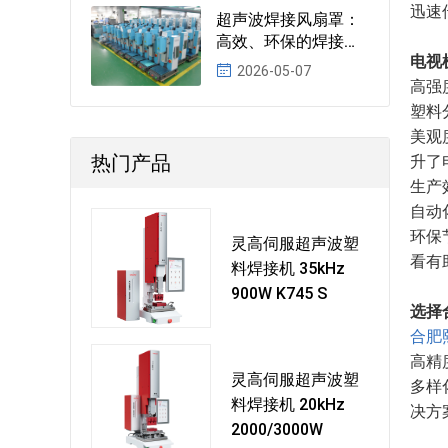
迅速
超声波焊接风扇罩：
高效、环保的焊接新
电视
选择
2026-05-07
高强
塑料
美观
热门产品
升了
生产
自动
环保
灵高伺服超声波塑
看有
料焊接机 35kHz
900W K745 S
选择
合肥
高精
灵高伺服超声波塑
多样
料焊接机 20kHz
决方
2000/3000W